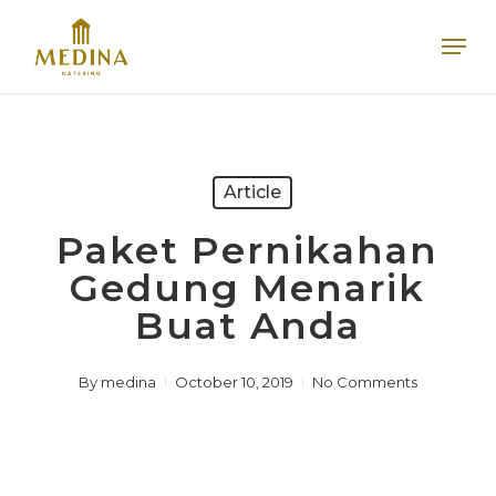
Skip
Men
to
main
content
Article
Paket Pernikahan
Gedung Menarik
Buat Anda
By
medina
October 10, 2019
No Comments