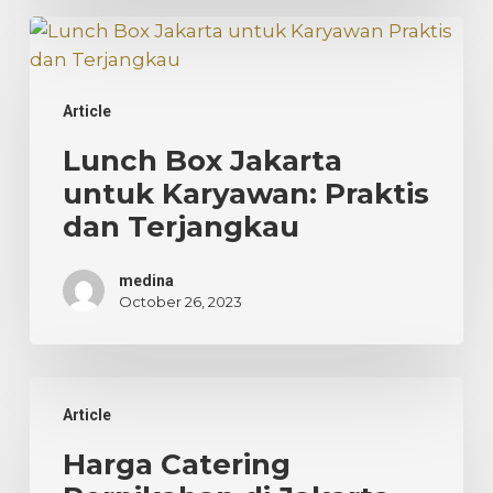
Lunch
Box
Jakarta
Article
untuk
Karyawan:
Lunch Box Jakarta
Praktis
untuk Karyawan: Praktis
dan
dan Terjangkau
Terjangkau
medina
October 26, 2023
Harga
Article
Catering
Pernikahan
Harga Catering
di