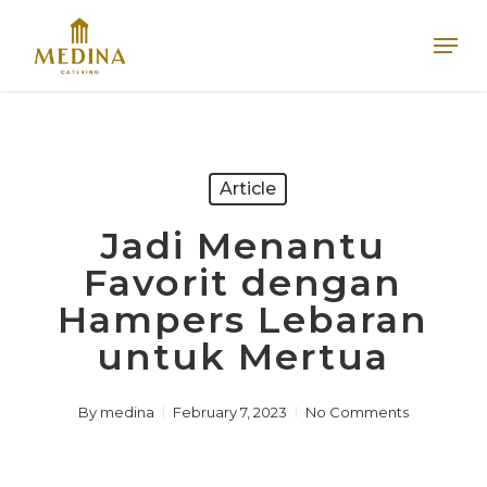
Skip
Men
to
main
content
Article
Jadi Menantu
Favorit dengan
Hampers Lebaran
untuk Mertua
By
medina
February 7, 2023
No Comments