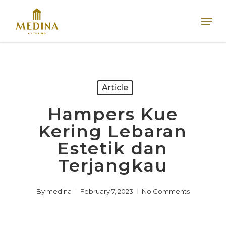
Skip
Men
to
main
content
Article
Hampers Kue
Kering Lebaran
Estetik dan
Terjangkau
By
medina
February 7, 2023
No Comments