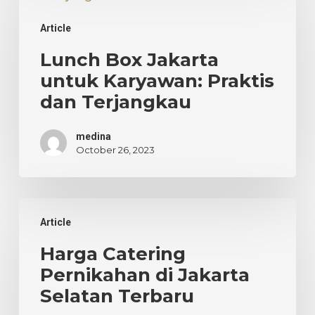
Jakarta
Article
untuk
Karyawan:
Lunch Box Jakarta
Praktis
untuk Karyawan: Praktis
dan
dan Terjangkau
Terjangkau
medina
October 26, 2023
Harga
Article
Catering
Pernikahan
Harga Catering
di
Pernikahan di Jakarta
Jakarta
Selatan Terbaru
Selatan