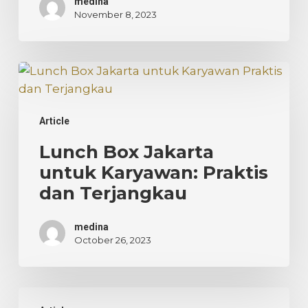
medina
November 8, 2023
Lunch
Box
Jakarta
Article
untuk
Karyawan:
Lunch Box Jakarta
Praktis
untuk Karyawan: Praktis
dan
dan Terjangkau
Terjangkau
medina
October 26, 2023
Harga