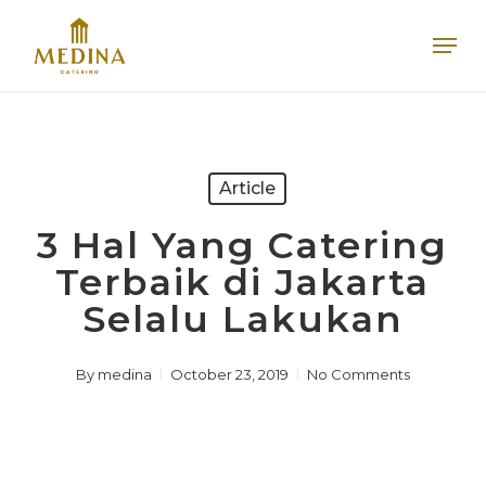
Skip
Men
to
main
content
Article
3 Hal Yang Catering
Terbaik di Jakarta
Selalu Lakukan
By
medina
October 23, 2019
No Comments