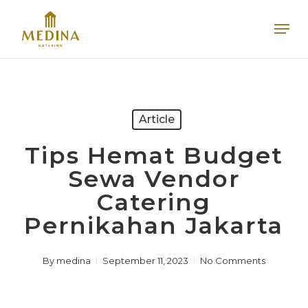
Skip
Men
to
main
content
Article
Tips Hemat Budget
Sewa Vendor
Catering
Pernikahan Jakarta
By
medina
September 11, 2023
No Comments