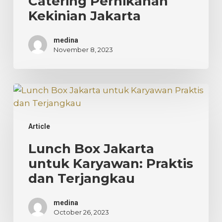
Catering Pernikahan
Jakarta
Kekinian Jakarta
medina
November 8, 2023
Lunch
Box
Jakarta
Article
untuk
Karyawan:
Lunch Box Jakarta
Praktis
untuk Karyawan: Praktis
dan
dan Terjangkau
Terjangkau
medina
October 26, 2023