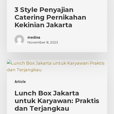
Pernikahan
3 Style Penyajian
Kekinian
Catering Pernikahan
Jakarta
Kekinian Jakarta
medina
November 8, 2023
Lunch
Box
Jakarta
Article
untuk
Karyawan:
Lunch Box Jakarta
Praktis
untuk Karyawan: Praktis
dan
dan Terjangkau
Terjangkau