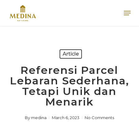
Skip
Men
to
main
content
Article
Referensi Parcel
Lebaran Sederhana,
Tetapi Unik dan
Menarik
By
medina
March 6, 2023
No Comments