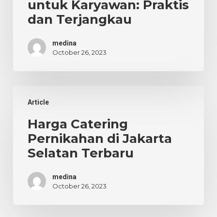
untuk Karyawan: Praktis
dan
dan Terjangkau
Terjangkau
medina
October 26, 2023
Harga
Article
Catering
Pernikahan
Harga Catering
di
Pernikahan di Jakarta
Jakarta
Selatan Terbaru
Selatan
Terbaru
medina
October 26, 2023