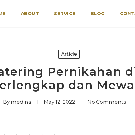
ME
ABOUT
SERVICE
BLOG
CONT
Article
atering Pernikahan 
erlengkap dan Mew
By
medina
May 12, 2022
No Comments