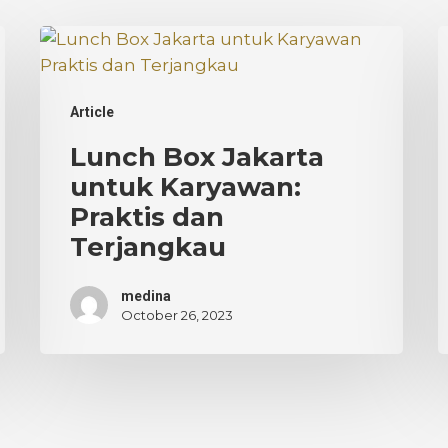
Lunch
H
Box
C
Jakarta
P
Article
untuk
d
Karyawan:
J
Lunch Box Jakarta
Praktis
S
untuk Karyawan:
dan
T
Praktis dan
Terjangkau
Terjangkau
medina
October 26, 2023