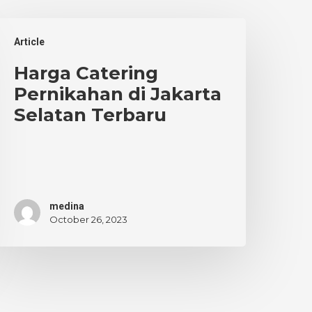
arga
Article
atering
ernikahan
Harga Catering
i
Pernikahan di Jakarta
akarta
Selatan Terbaru
elatan
erbaru
medina
October 26, 2023