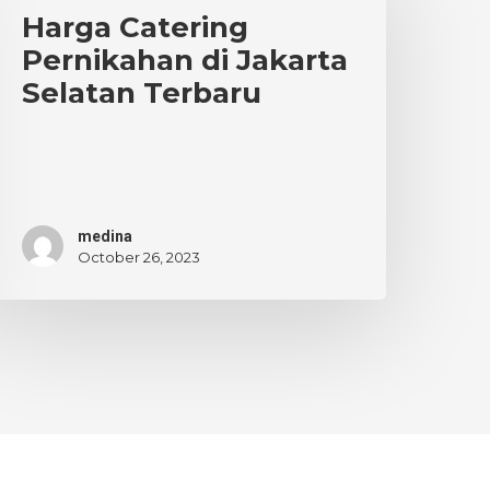
ernikahan
Harga Catering
i
Pernikahan di Jakarta
akarta
Selatan Terbaru
elatan
erbaru
medina
October 26, 2023