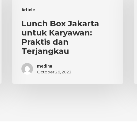
Jakarta
P
Article
untuk
d
Karyawan:
J
Lunch Box Jakarta
Praktis
S
untuk Karyawan:
dan
T
Praktis dan
Terjangkau
Terjangkau
medina
October 26, 2023