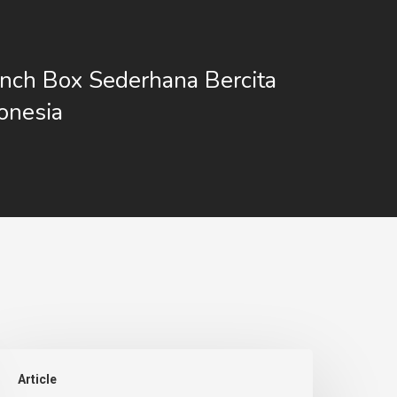
nch Box Sederhana Bercita
onesia
arga
Article
atering