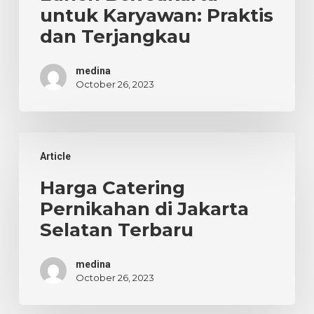
Praktis
untuk Karyawan: Praktis
dan
dan Terjangkau
Terjangkau
medina
October 26, 2023
Harga
Article
Catering
Pernikahan
Harga Catering
di
Pernikahan di Jakarta
Jakarta
Selatan Terbaru
Selatan
Terbaru
medina
October 26, 2023