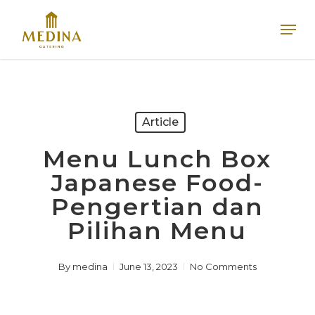
Skip
Men
to
main
content
Article
Menu Lunch Box
Japanese Food-
Pengertian dan
Pilihan Menu
By
medina
June 13, 2023
No Comments