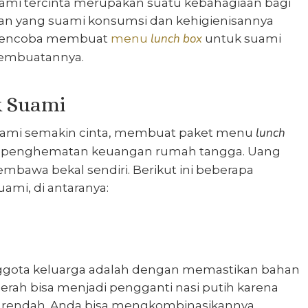
ami tercinta merupakan suatu kebahagiaan bagi
nan yang suami konsumsi dan kehigienisannya
lunch box
sa mencoba membuat
menu
untuk suami
pembuatannya.
k Suami
lunch
uami semakin cinta, membuat
paket menu
ya penghematan keuangan rumah tangga. Uang
embawa bekal sendiri. Berikut ini beberapa
uami
, di antaranya:
nggota keluarga adalah dengan memastikan bahan
ah bisa menjadi pengganti nasi putih karena
h rendah. Anda bisa mengkombinasikannya