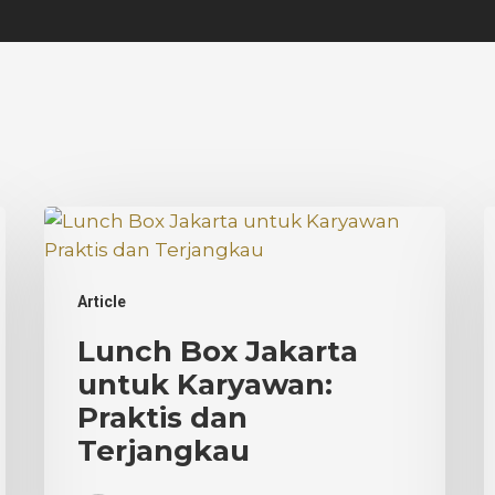
Lunch
H
Box
C
Jakarta
P
Article
untuk
d
Karyawan:
J
Lunch Box Jakarta
Praktis
S
untuk Karyawan:
dan
T
Praktis dan
Terjangkau
Terjangkau