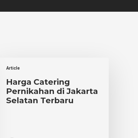
arga
Article
atering
ernikahan
Harga Catering
i
Pernikahan di Jakarta
akarta
Selatan Terbaru
elatan
erbaru