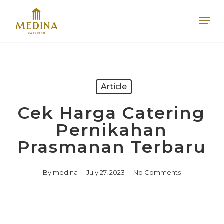
Skip
Men
to
main
content
Article
Cek Harga Catering
Pernikahan
Prasmanan Terbaru
By
medina
July 27, 2023
No Comments