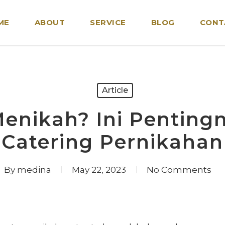
ME
ABOUT
SERVICE
BLOG
CONT
Article
enikah? Ini Penting
Catering Pernikahan
By
medina
May 22, 2023
No Comments