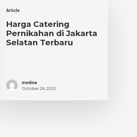
arga
Article
atering
ernikahan
Harga Catering
i
Pernikahan di Jakarta
akarta
Selatan Terbaru
elatan
erbaru
medina
October 26, 2023