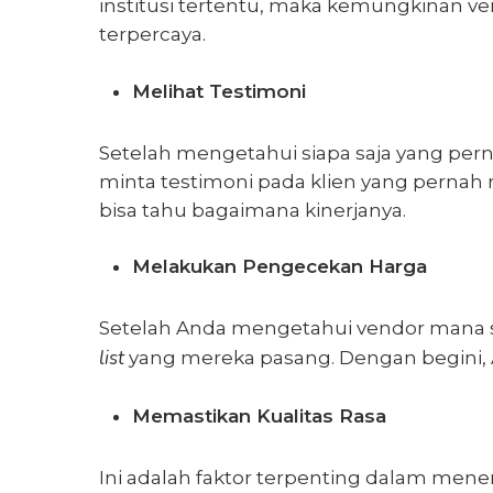
institusi tertentu, maka kemungkinan v
terpercaya.
Melihat Testimoni
Setelah mengetahui siapa saja yang per
minta testimoni pada klien yang perna
bisa tahu bagaimana kinerjanya.
Melakukan Pengecekan Harga
Setelah Anda mengetahui vendor mana sa
list
yang mereka pasang. Dengan begini,
Memastikan Kualitas Rasa
Ini adalah faktor terpenting dalam men