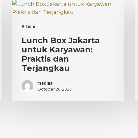
Lunch
H
Box
C
Jakarta
P
Article
untuk
d
Karyawan:
J
Lunch Box Jakarta
Praktis
S
untuk Karyawan:
dan
T
Praktis dan
Terjangkau
Terjangkau
medina
October 26, 2023