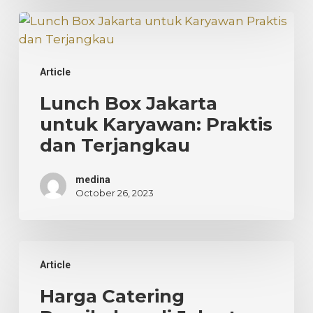
Lunch
Box
Jakarta
Article
untuk
Karyawan:
Lunch Box Jakarta
Praktis
untuk Karyawan: Praktis
dan
dan Terjangkau
Terjangkau
medina
October 26, 2023
Harga
Article
Catering
Pernikahan
Harga Catering
di