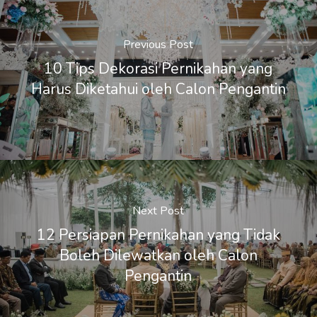
Previous Post
10 Tips Dekorasi Pernikahan yang
Harus Diketahui oleh Calon Pengantin
Next Post
12 Persiapan Pernikahan yang Tidak
Boleh Dilewatkan oleh Calon
Pengantin