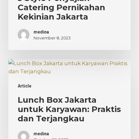
Kekinian
Catering Pernikahan
Jakarta
Kekinian Jakarta
medina
November 8, 2023
Lunch
Box
Jakarta
Article
untuk
Karyawan:
Lunch Box Jakarta
Praktis
untuk Karyawan: Praktis
dan
dan Terjangkau
Terjangkau
medina