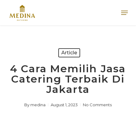
Skip
Men
to
main
content
Article
4 Cara Memilih Jasa
Catering Terbaik Di
Jakarta
By
medina
August 1, 2023
No Comments