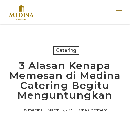
Skip
Men
to
main
content
Catering
3 Alasan Kenapa
Memesan di Medina
Catering Begitu
Menguntungkan
By
medina
March 13, 2019
One Comment