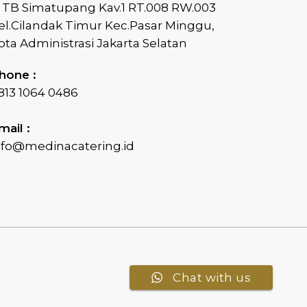
l TB Simatupang Kav.1 RT.008 RW.003
el.Cilandak Timur Kec.Pasar Minggu,
ota Administrasi Jakarta Selatan
hone :
813 1064 0486
mail :
nfo@medinacatering.id
Chat with us