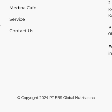
J
Medina Cafe
K
K
Service
.
P
Contact Us
0
E
i
© Copyright 2024 PT EBS Global Nutrisarana