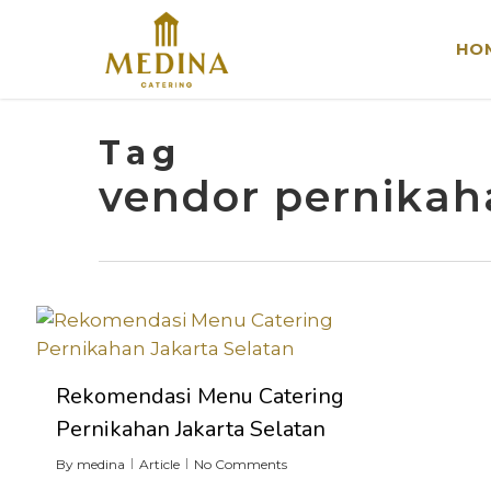
Skip
to
HO
main
content
Tag
vendor pernikah
Rekomendasi Menu Catering
Pernikahan Jakarta Selatan
By
medina
Article
No Comments