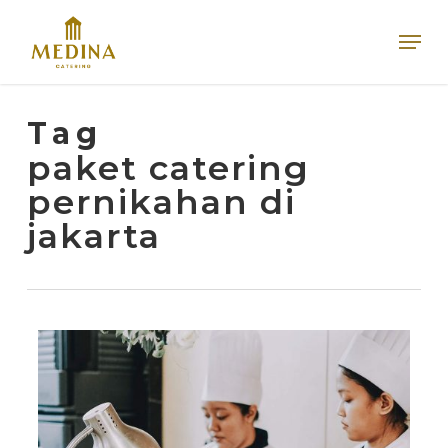
Skip
Men
to
main
content
Tag
paket catering
pernikahan di
jakarta
0