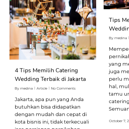
Tips Me
Weddi
By
medina
Memper
pernika
yang m
4 Tips Memilih Catering
juga me
Wedding Terbaik di Jakarta
perlu m
hal, mu
By
medina
Article
No Comments
tamu u
Jakarta, apa pun yang Anda
caterin
butuhkan bisa didapatkan
Semuan
dengan mudah dan cepat di
October 7, 
kota bisnis ini, tidak terkecuali