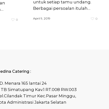
untuk setiap tamu undang.
dan
Berbagai persoalan itulah…
n…
April 9, 2019
0
0
edina Catering :
D. Menara 165 lantai 24
l TB Simatupang Kav.1 RT.008 RW.003
el.Cilandak Timur Kec.Pasar Minggu,
ota Administrasi Jakarta Selatan