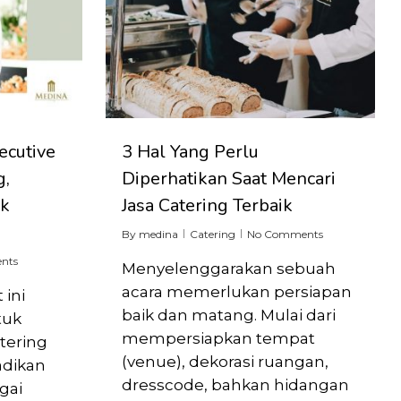
ecutive
3 Hal Yang Perlu
g,
Diperhatikan Saat Mencari
ak
Jasa Catering Terbaik
By
medina
Catering
No Comments
nts
Menyelenggarakan sebuah
acara memerlukan persiapan
 ini
baik dan matang. Mulai dari
tuk
mempersiapkan tempat
ering
(venue), dekorasi ruangan,
adikan
dresscode, bahkan hidangan
gai