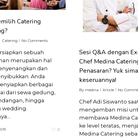
milih Catering
ng?
Catering
No Comments
Sesi Q&A dengan Ex
siapkan sebuah
han merupakan hal
Chef Medina Caterin
enyenangkan dan
Penasaran? Yuk sim
nyibukkan. Anda
keseruannya!
enyiapkan berbagai
By
medina
Article
No Comme
lai dari sewa gedung,
ndangan, hingga
Chef Adi Siswanto saat
g wedding.
mengemban misi un
ya…
membawa Medina Cat
ke level teratas, menj
2019
0
Medina Catering seba