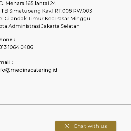
D. Menara 165 lantai 24
l TB Simatupang Kav.1 RT.008 RW.003
el.Cilandak Timur Kec.Pasar Minggu,
ota Administrasi Jakarta Selatan
hone :
813 1064 0486
mail :
nfo@medinacatering.id
Chat with us