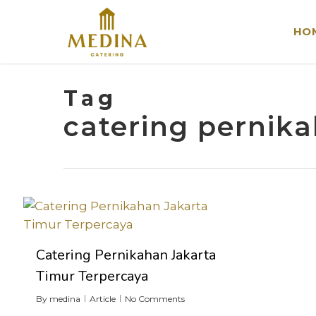
Skip
to
HO
main
content
Tag
catering pernik
Catering Pernikahan Jakarta
Timur Terpercaya
By
medina
Article
No Comments