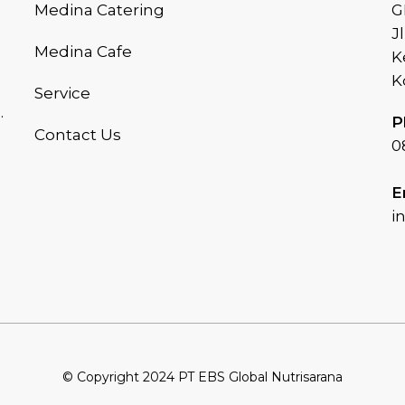
Medina Catering
G
J
Medina Cafe
K
K
Service
.
P
Contact Us
0
E
i
© Copyright 2024 PT EBS Global Nutrisarana