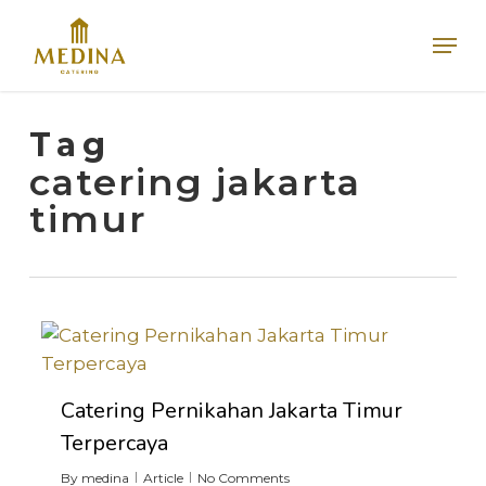
Skip
Men
to
main
content
Tag
catering jakarta
timur
0
Catering Pernikahan Jakarta Timur
Terpercaya
By
medina
Article
No Comments