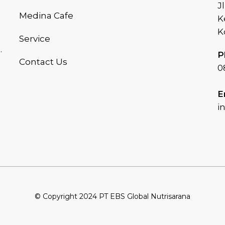
J
Medina Cafe
K
K
Service
.
P
Contact Us
0
E
i
© Copyright 2024 PT EBS Global Nutrisarana