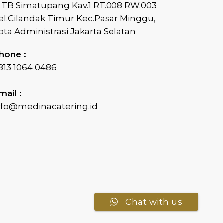
l TB Simatupang Kav.1 RT.008 RW.003
el.Cilandak Timur Kec.Pasar Minggu,
ota Administrasi Jakarta Selatan
hone :
813 1064 0486
mail :
nfo@medinacatering.id
Chat with us