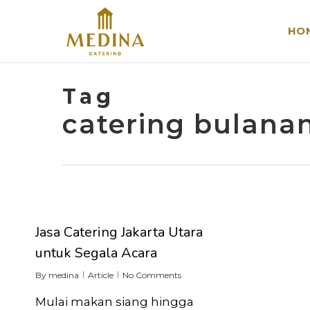
Skip
to
HO
main
content
Tag
catering bulanan
Jasa Catering Jakarta Utara
untuk Segala Acara
By
medina
Article
No Comments
Mulai makan siang hingga